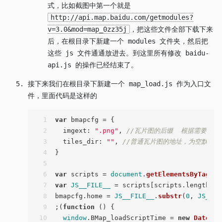
式，比如截图中第一个就是
http://api.map.baidu.com/getmodules?
v=3.0&mod=map_0zz35j
，把这些文件全部下载下来
后，在根目录下新建一个 modules 文件夹，然后把
这些 js 文件通通放进去。到这里所有修改 baidu-
api.js 的操作已经结束了。
接下来我们在根目录下新建一个 map_load.js 作为入口文
件，里面代码是这样的
1
var
 bmapcfg = {
2
imgext
: 
".png"
, 
//瓦片图的后缀  根据需要修改，一
3
tiles_dir
: 
""
, 
//普通瓦片图的地址，为空默认在t
4
}
5
6
var
 scripts = 
document
.
getElementsByTagNam
7
var
JS__FILE__
 = scripts[scripts.
length
 - 
8
bmapcfg.
home
 = 
JS__FILE__
.
substr
(
0
, 
JS__FI
9
;(
function
 (
) {
10
window
.
BMap_loadScriptTime
 = 
new
Date
().