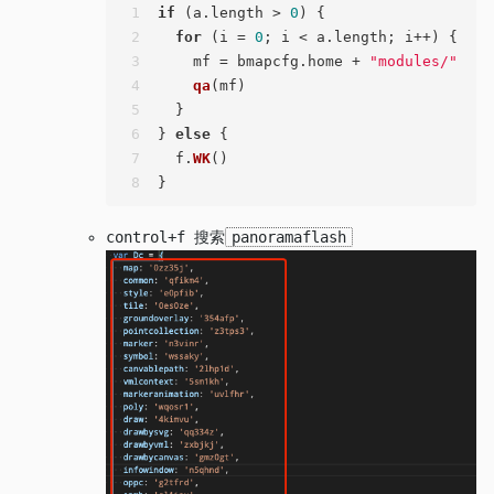
1
if
 (a.
length
 > 
0
) {
2
for
 (i = 
0
; i < a.
length
; i++) {
3
    mf = bmapcfg.
home
 + 
"modules/"
 + a
4
qa
(mf)
5
  }
6
} 
else
 {
7
  f.
WK
()
8
}
control+f 搜索
panoramaflash