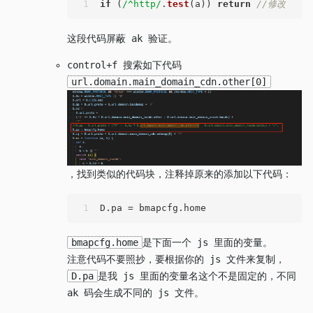
1
if
 (
/^http/
.
test
(a)) 
return
//修改  
这段代码屏蔽 ak 验证。
control+f 搜索如下代码
url.domain.main_domain_cdn.other[0]
，找到类似的代码块，注释掉原来的添加以下代码：
1
D.
pa
 = bmapcfg.
home
bmapcfg.home
是下面一个 js 里面的变量。
注意代码不要照抄，要根据你的 js 文件来复制，
D.pa
是我 js 里面的变量名这个不是固定的，不同
ak 码会生成不同的 js 文件。